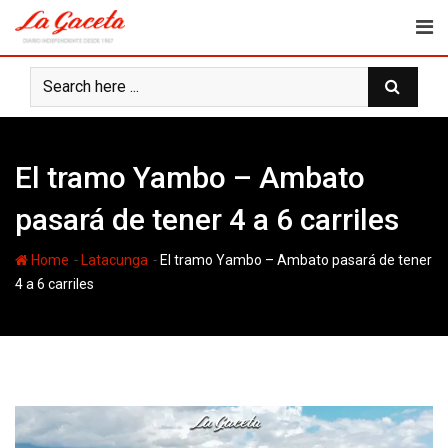
Skip
to
content
El tramo Yambo – Ambato
pasará de tener 4 a 6 carriles
-
-
Home
Latacunga
El tramo Yambo – Ambato pasará de tener
4 a 6 carriles