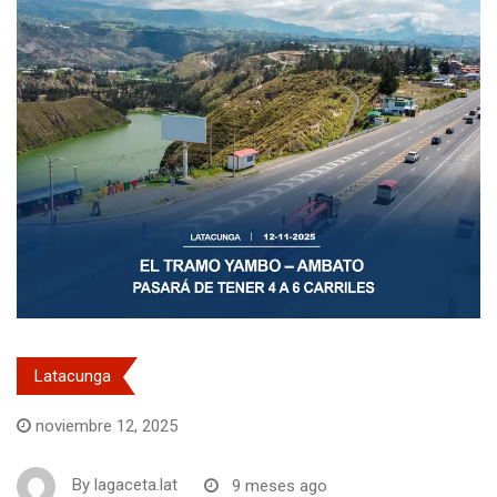
Latacunga
noviembre 12, 2025
By
lagaceta.lat
9 meses ago