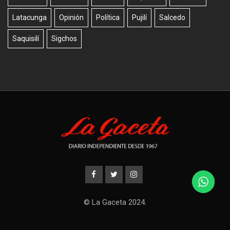
Latacunga
Opinión
Política
Pujilí
Salcedo
Saquisilí
Sigchos
© La Gaceta 2024.