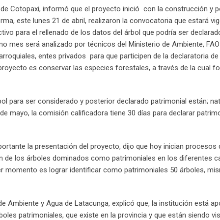
l de Cotopaxi, informó que el proyecto inició con la construcción y p
ma, este lunes 21 de abril, realizaron la convocatoria que estará vi
ctivo para el rellenado de los datos del árbol que podría ser declarad
ximo mes será analizado por técnicos del Ministerio de Ambiente, FAO 
parroquiales, entes privados para que participen de la declaratoria de
 proyecto es conservar las especies forestales, a través de la cual fo
bol para ser considerado y posterior declarado patrimonial están; nat
 de mayo, la comisión calificadora tiene 30 días para declarar patrimo
ortante la presentación del proyecto, dijo que hoy inician procesos 
ión de los árboles dominados como patrimoniales en los diferentes 
imer momento es lograr identificar como patrimoniales 50 árboles, m
o de Ambiente y Agua de Latacunga, explicó que, la institución está a
árboles patrimoniales, que existe en la provincia y que están siendo 