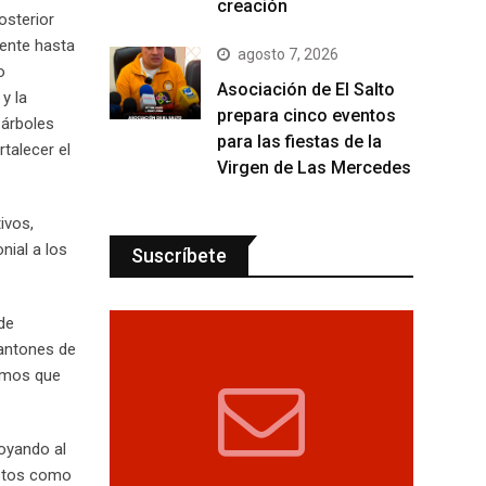
creación
osterior
gente hasta
agosto 7, 2026
o
Asociación de El Salto
y la
prepara cinco eventos
 árboles
para las fiestas de la
rtalecer el
Virgen de Las Mercedes
ivos,
nial a los
Suscríbete
de
cantones de
ismos que
poyando al
vistos como