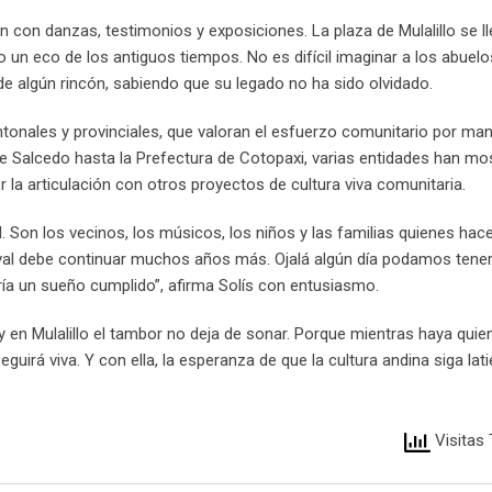
an con danzas, testimonios y exposiciones. La plaza de Mulalillo se l
 un eco de los antiguos tiempos. No es difícil imaginar a los abuelo
e algún rincón, sabiendo que su legado no ha sido olvidado.
tonales y provinciales, que valoran el esfuerzo comunitario por ma
de Salcedo hasta la Prefectura de Cotopaxi, varias entidades han mo
r la articulación con otros proyectos de cultura viva comunitaria.
. Son los vecinos, los músicos, los niños y las familias quienes hac
tival debe continuar muchos años más. Ojalá algún día podamos tene
ería un sueño cumplido”, afirma Solís con entusiasmo.
 y en Mulalillo el tambor no deja de sonar. Porque mientras haya quien
irá viva. Y con ella, la esperanza de que la cultura andina siga lat
Visitas 