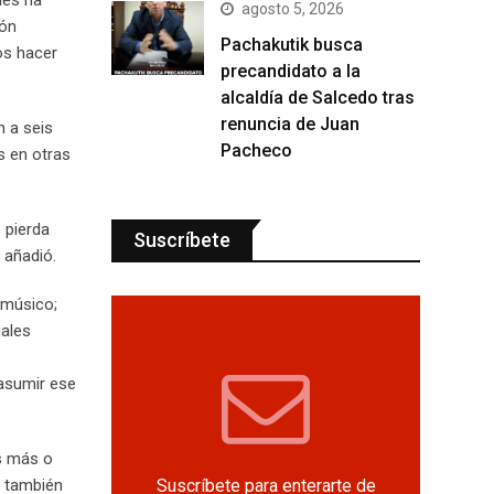
nes ha
agosto 5, 2026
ión
Pachakutik busca
os hacer
precandidato a la
alcaldía de Salcedo tras
renuncia de Juan
n a seis
Pacheco
s en otras
e pierda
Suscríbete
 añadió.
 músico;
uales
asumir ese
os más o
Suscríbete para enterarte de
o también