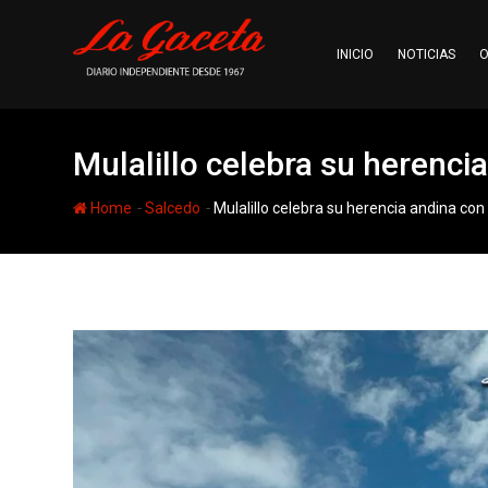
Skip
to
INICIO
NOTICIAS
O
content
Mulalillo celebra su herencia
-
-
Home
Salcedo
Mulalillo celebra su herencia andina con 