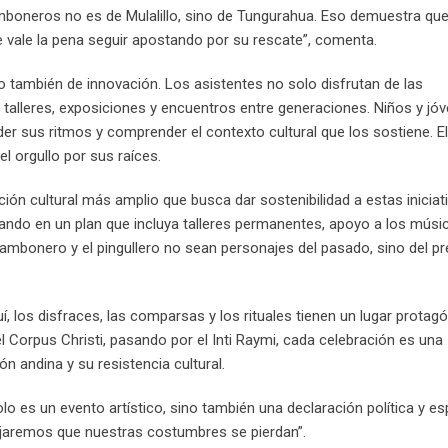
amboneros no es de Mulalillo, sino de Tungurahua. Eso demuestra qu
ue vale la pena seguir apostando por su rescate”, comenta.
ro también de innovación. Los asistentes no solo disfrutan de las
 talleres, exposiciones y encuentros entre generaciones. Niños y jó
er sus ritmos y comprender el contexto cultural que los sostiene. El
l orgullo por sus raíces.
ón cultural más amplio que busca dar sostenibilidad a estas iniciat
ando en un plan que incluya talleres permanentes, apoyo a los músi
mbonero y el pingullero no sean personajes del pasado, sino del pr
uí, los disfraces, las comparsas y los rituales tienen un lugar protagó
l Corpus Christi, pasando por el Inti Raymi, cada celebración es una
 andina y su resistencia cultural.
lo es un evento artístico, sino también una declaración política y espi
ejaremos que nuestras costumbres se pierdan”.