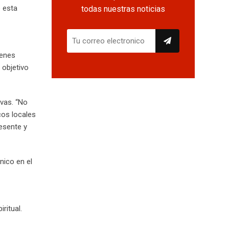
e esta
todas nuestras noticias
venes
 objetivo
ivas. “No
cos locales
esente y
nico en el
ritual.