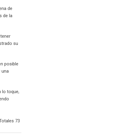
lena de
s de la
ntener
strado su
en posible
r una
 lo toque,
iendo
Totales 73