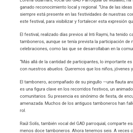
Lorena Guamaní, vocal del GAD Parroquial de Mulalillo, ha
ganado reconocimiento local y regional. “Una de las ideas 
siempre está presente en las festividades de nuestras co
este festival, para visibilizar y fortalecer esta expresión 
El festival, realizado días previos al Inti Raymi, ha tenid
tamboneros, aunque se tenía prevista la participación d
celebraciones, como las que se desarrollaban en la comu
“Más allá de la cantidad de participantes, lo importante es
con nuestros abuelos. Queremos que los niños, jóvenes y t
El tambonero, acompañado de su pingullo —una flauta an
es una figura clave en los recorridos festivos, un animado
comunitarios. Su presencia es sinónimo de fiesta, de encu
amenazada. Muchos de los antiguos tamboneros han falle
rol.
Raúl Solís, también vocal del GAD parroquial, comparte 
menos doce tamboneros. Ahora tenemos seis. A veces coin