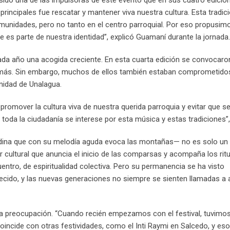
 sido una de las impulsoras de este evento que en sus cuatro edicio
principales fue rescatar y mantener viva nuestra cultura. Esta tradic
munidades, pero no tanto en el centro parroquial. Por eso propusim
que es parte de nuestra identidad”, explicó Guamaní durante la jornada.
o cada año una acogida creciente. En esta cuarta edición se convocaro
e más. Sin embargo, muchos de ellos también estaban comprometido
nidad de Unalagua.
 promover la cultura viva de nuestra querida parroquia y evitar que s
oda la ciudadanía se interese por esta música y estas tradiciones”,
dina que con su melodía aguda evoca las montañas— no es solo un
r cultural que anuncia el inicio de las comparsas y acompaña los rit
entro, de espiritualidad colectiva. Pero su permanencia se ha visto
cido, y las nuevas generaciones no siempre se sienten llamadas a 
esa preocupación. “Cuando recién empezamos con el festival, tuvim
cide con otras festividades, como el Inti Raymi en Salcedo, y es