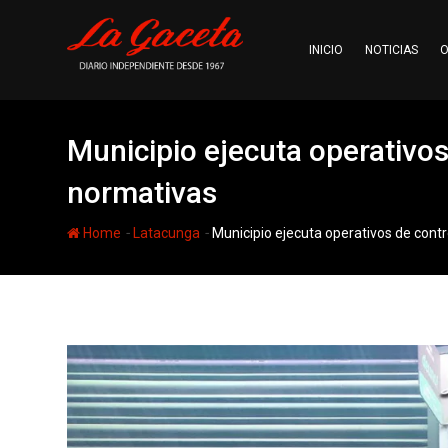
Skip
to
INICIO
NOTICIAS
O
content
Municipio ejecuta operativo
normativas
-
-
Home
Latacunga
Municipio ejecuta operativos de con