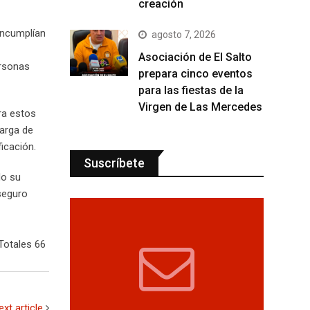
creación
incumplían
agosto 7, 2026
Asociación de El Salto
ersonas
prepara cinco eventos
para las fiestas de la
Virgen de Las Mercedes
ra estos
carga de
icación.
Suscríbete
do su
seguro
Totales 66
ext article