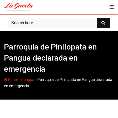
Skip
to
content
Parroquia de Pinllopata en
Pangua declarada en
emergencia
-
-
Home
Pangua
Parroquia de Pinllopata en Pangua declarada
en emergencia