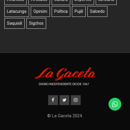
Latacunga
Opinión
Política
Pujilí
Salcedo
Saquisilí
Sigchos
© La Gaceta 2024.