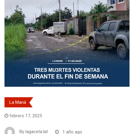
La Maná
febrero 17, 2025
By
lagaceta.lat
1 año ago