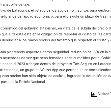
ransporte de taxi.
tivo de Latacunga, el listado de los socios no inscritos para gestiona
eneficiarios del apoyo económico, para ello existe un plazo de tres 
conómico del gobierno al taxismo, en vista de la subida del precio d
ró que el taxista está en la obligación de respetar el costo de las carr
ios a denunciar a los malos socios del taxismo que respeten el costo y
están planteando aspectos como seguridad, reducción del IVA en la 
los acuerdos una vez que sean firmados sean cumplidos por el Gobie
 que, desde el 2023 trabajan dentro del proyecto Taxi Seguro en Latacu
diofrecuencia, un grupo de Waths App que permite estar comunicados
gunos socios han sido objeto de asaltos, logrando la detención de d
parte de la Policía Nacional.
Visitas 