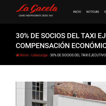
Skip
to
INICIO
NOTICIAS
O
content
30% DE SOCIOS DEL TAXI E
COMPENSACIÓN ECONÓMI
-
-
Home
Latacunga
30% DE SOCIOS DEL TAXI EJECUTI