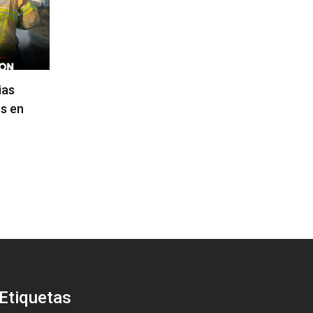
ias
s en
Etiquetas