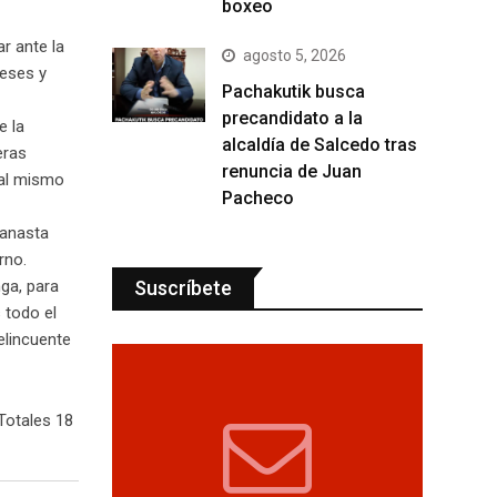
boxeo
r ante la
agosto 5, 2026
meses y
Pachakutik busca
precandidato a la
e la
alcaldía de Salcedo tras
eras
renuncia de Juan
 al mismo
Pacheco
canasta
rno.
Suscríbete
nga, para
 todo el
elincuente
Totales 18