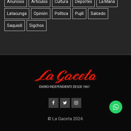
Anuncios
Artículos
Cultura
Deportes
La Maná
Latacunga
Opinión
Política
Pujilí
Salcedo
Saquisilí
Sigchos
© La Gaceta 2024.