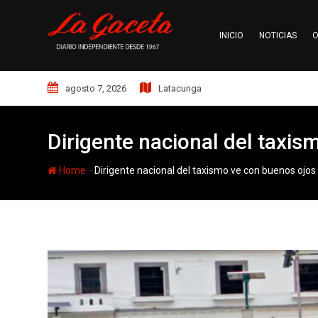
Skip
to
INICIO
NOTICIAS
O
content
agosto 7, 2026
Latacunga
Dirigente nacional del taxi
-
Home
Dirigente nacional del taxismo ve con buenos ojo