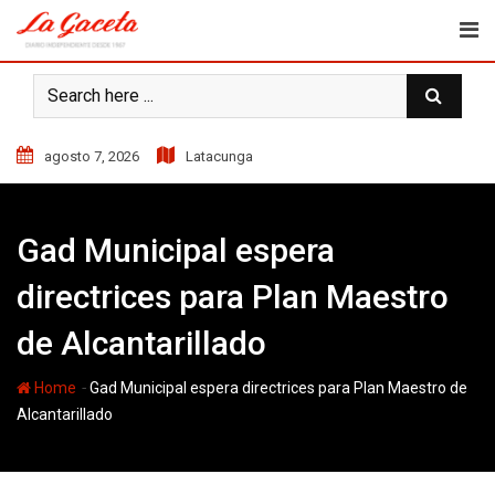
Skip
to
content
agosto 7, 2026
Latacunga
Gad Municipal espera
directrices para Plan Maestro
de Alcantarillado
-
Home
Gad Municipal espera directrices para Plan Maestro de
Alcantarillado