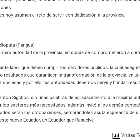
tones.
s hoy asumen el reto de servir con dedicación a la provincia.
inllopata (Pangua)
primera autoridad de la provincia, en donde se comprometieron a cum
te labor que deben cumplir los servidores públicos, la cual asegura,
do resultados que garanticen la transformación de la provincia, en un
ociedad y por ello, las autoridades debemos servir y brindar result
antón Sigchos, dio unas palabras de agradecimiento a la máxima aut
por los sectores más necesitados, además invitó a los demás compa
iciados serán los cotopaxenses, sembrándoles así, la esperanza de d
 este nuevo Ecuador, un Ecuador que Resuelve.
Visitas T