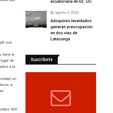
ecuatoriana en EE. UU.
agosto 9, 2026
Adoquines levantados
generan preocupación
en dos vías de
Latacunga
plir sus
 tiene la
Suscríbete
 lugar de
ados a la
oridad, en
ñeros, a
ías
otales 454