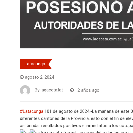
Latacunga
agosto 2, 2024
By
lagaceta.lat
2 años ago
#Latacunga
I 01 de agosto de 2024.-La mañana de este 01
diferentes cantones de la Provincia, esto con el fin de el
así brindar resultados positivos e inmediatos a los cotop
En un acto formal, se procedió a dar lectura a