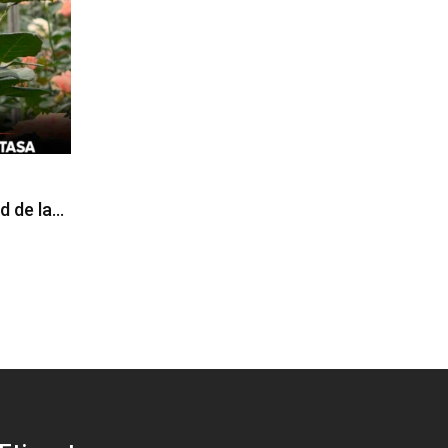
d de la…