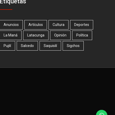
Etiquetas
Anuncios
Artículos
Cultura
Deportes
La Maná
Latacunga
Opinión
Política
Pujilí
Salcedo
Saquisilí
Sigchos