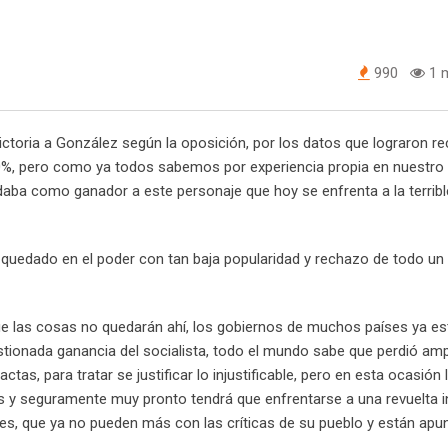
990
1 m
ctoria a González según la oposición, por los datos que lograron re
%, pero como ya todos sabemos por experiencia propia en nuestro 
aba como ganador a este personaje que hoy se enfrenta a la terribl
uedado en el poder con tan baja popularidad y rechazo de todo un 
 que las cosas no quedarán ahí, los gobiernos de muchos países ya es
estionada ganancia del socialista, todo el mundo sabe que perdió am
as, para tratar se justificar lo injustificable, pero en esta ocasión 
s y seguramente muy pronto tendrá que enfrentarse a una revuelta i
res, que ya no pueden más con las críticas de su pueblo y están apun