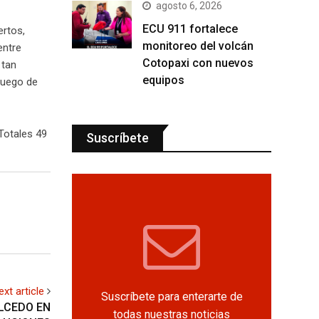
agosto 6, 2026
ECU 911 fortalece
ertos,
monitoreo del volcán
entre
Cotopaxi con nuevos
 tan
equipos
luego de
Totales 49
Suscríbete
ext article
Suscríbete para enterarte de
LCEDO EN
todas nuestras noticias