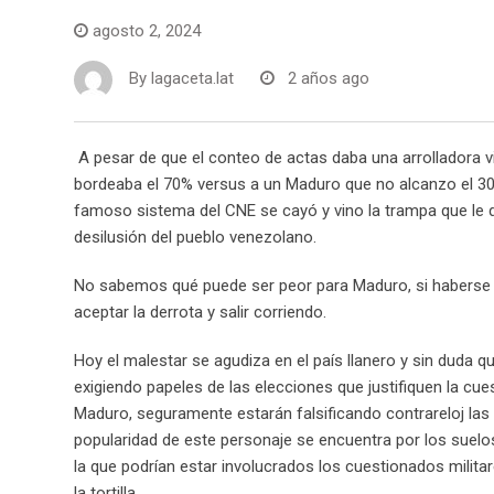
agosto 2, 2024
By
lagaceta.lat
2 años ago
A pesar de que el conteo de actas daba una arrolladora vi
bordeaba el 70% versus a un Maduro que no alcanzo el 30
famoso sistema del CNE se cayó y vino la trampa que le d
desilusión del pueblo venezolano.
No sabemos qué puede ser peor para Maduro, si haberse q
aceptar la derrota y salir corriendo.
Hoy el malestar se agudiza en el país llanero y sin duda
exigiendo papeles de las elecciones que justifiquen la cu
Maduro, seguramente estarán falsificando contrareloj las act
popularidad de este personaje se encuentra por los suelo
la que podrían estar involucrados los cuestionados milita
la tortilla.