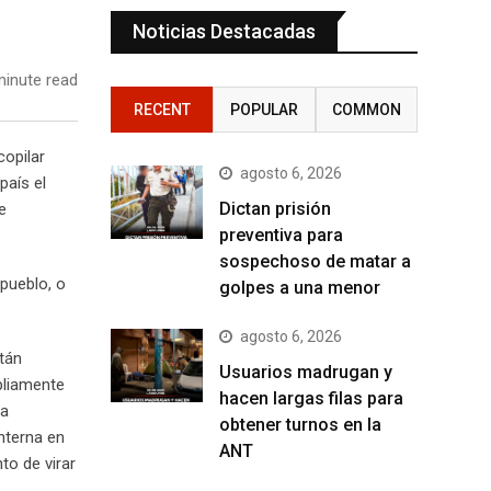
Noticias Destacadas
inute read
RECENT
POPULAR
COMMON
copilar
agosto 6, 2026
país el
Dictan prisión
e
preventiva para
sospechoso de matar a
pueblo, o
golpes a una menor
agosto 6, 2026
tán
Usuarios madrugan y
pliamente
hacen largas filas para
la
obtener turnos en la
nterna en
ANT
to de virar