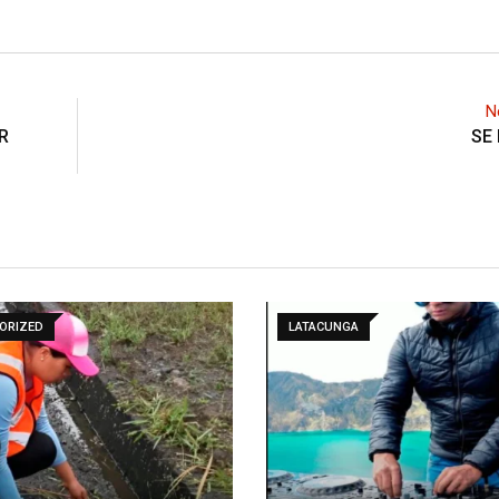
N
R
SE
ORIZED
LATACUNGA