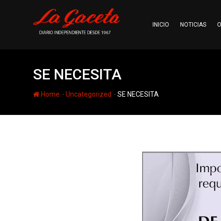
Skip
to
INICIO
NOTICIAS
O
content
SE NECESITA
-
-
Home
Uncategorized
SE NECESITA