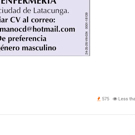
575
Less tha