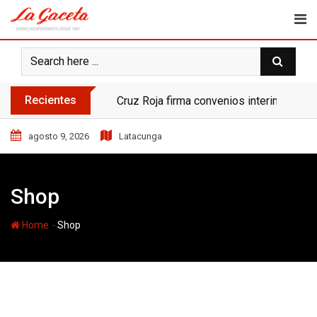
Skip
to
content
Recientes
Cruz Roja firma convenios interinstituci
agosto 9, 2026
Latacunga
Shop
-
Home
Shop