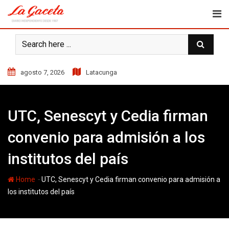
Skip
to
content
agosto 7, 2026
Latacunga
UTC, Senescyt y Cedia firman
convenio para admisión a los
institutos del país
-
Home
UTC, Senescyt y Cedia firman convenio para admisión a
los institutos del país