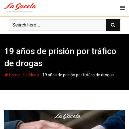
Skip
to
content
19 años de prisión por tráfico
de drogas
-
-
Home
La Maná
19 años de prisión por tráfico de drogas