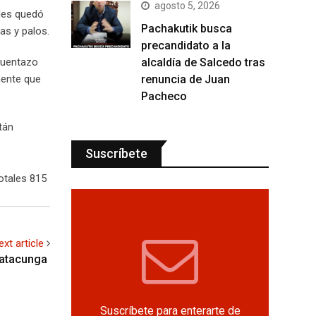
agosto 5, 2026
ales quedó
Pachakutik busca
as y palos.
precandidato a la
alcaldía de Salcedo tras
ncuentazo
renuncia de Juan
mente que
Pacheco
tán
Suscríbete
otales 815
ext article
Latacunga
Suscríbete para enterarte de