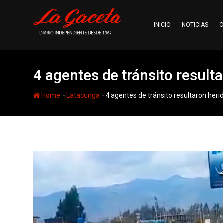
Skip
to
INICIO
NOTICIAS
O
content
4 agentes de tránsito result
-
-
Home
Latacunga
4 agentes de tránsito resultaron heri