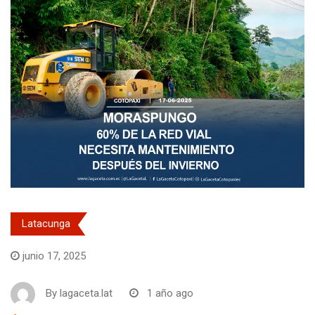
Latacunga
junio 17, 2025
By
lagaceta.lat
1 año ago