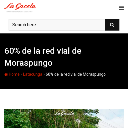
Skip
to
content
60% de la red vial de
Moraspungo
-
-
Home
Latacunga
60% de la red vial de Moraspungo