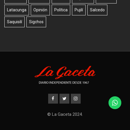
Latacunga
Opinión
Política
Pujilí
Salcedo
Saquisilí
Sigchos
© La Gaceta 2024.