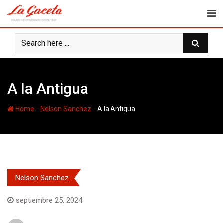
Skip
to
content
A la Antigua
-
-
Home
Nelson Sanchez
A la Antigua
Nelson Sanchez
septiembre 25, 2024