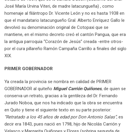
José María Urvina Viteri, de madre latacungueña) , como
homenaje al filántropo Dr. Vicente León y no es hasta 1938 en
que el mandatario latacungueño Gral. Alberto Enríquez Gallo le
devolvió su denominación original de Cotopaxi que se
mantiene, en el mismo decreto creó el cantón Pangua, que era
la antigua parroquia “Corazón de Jesús” creada -entre otros-
por el cura pillareño Ramón Campaña Carrillo a finales del siglo
XIX.
PRIMER GOBERNADOR
Ya creada la provincia se nombra en calidad de PRIMER
GOBERNADOR al quiteño
Miguel Carrión Quiñones
, de quien se
conserva un retrato, gracias a la gentileza del Dr. Fernando
Jurado Noboa, que nos ha indicado que la obra se encuentra
en Quito y tiene el siguiente texto en su parte posterior:
“Retratado a los 45 años de edad por Don Antonio Salas”
, es
decir era 1843, pues nació en 1798, hijo de Nicolás Carrión y
Velasco y Margarita Quiñones y Flores (sobrina segunda de