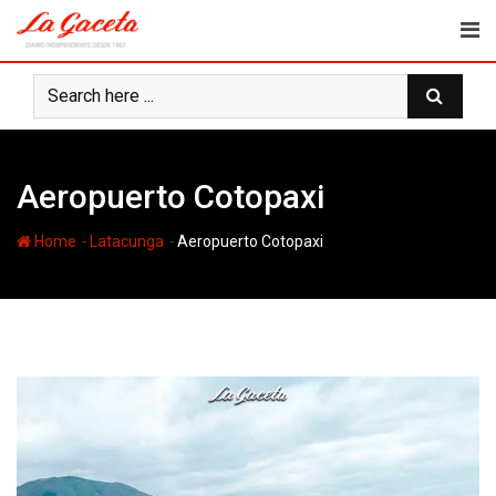
Skip
to
content
Aeropuerto Cotopaxi
-
-
Home
Latacunga
Aeropuerto Cotopaxi