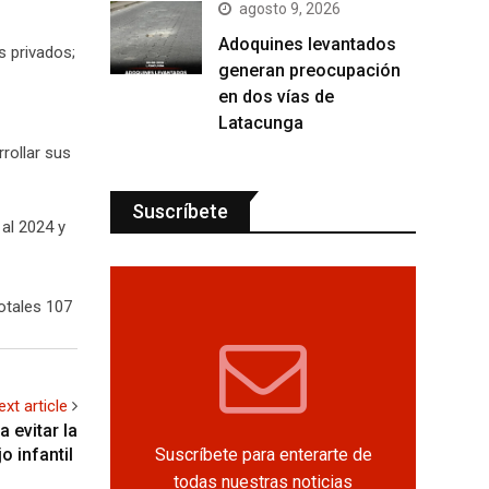
agosto 9, 2026
Adoquines levantados
 privados;
generan preocupación
en dos vías de
Latacunga
rollar sus
Suscríbete
al 2024 y
otales 107
ext article
a evitar la
Suscríbete para enterarte de
o infantil
todas nuestras noticias