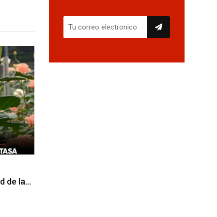
d de la…