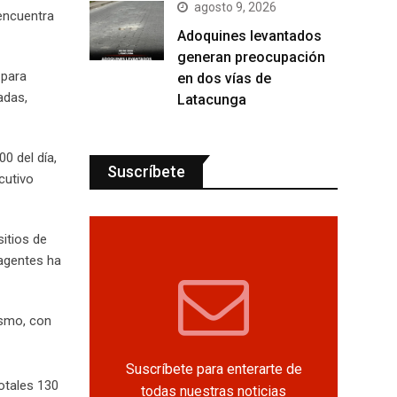
agosto 9, 2026
 encuentra
Adoquines levantados
generan preocupación
 para
en dos vías de
adas,
Latacunga
00 del día,
Suscríbete
cutivo
itios de
 agentes ha
ismo, con
Suscríbete para enterarte de
otales 130
todas nuestras noticias