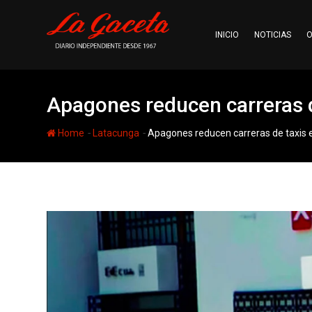
Skip
to
INICIO
NOTICIAS
O
content
Apagones reducen carreras d
-
-
Home
Latacunga
Apagones reducen carreras de taxis 