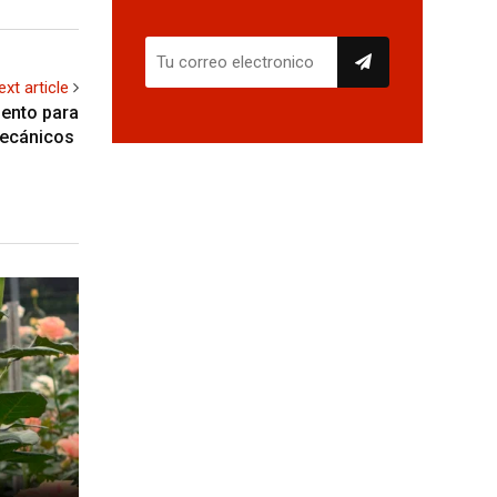
ext article
iento para
mecánicos