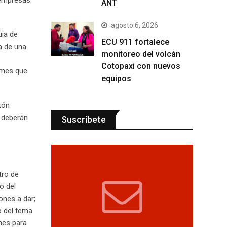
oempresas
ANT
agosto 6, 2026
uia de
ECU 911 fortalece
a de una
monitoreo del volcán
Cotopaxi con nuevos
ormes que
equipos
tón
e deberán
Suscríbete
tro de
o del
ones a dar;
o del tema
nes para