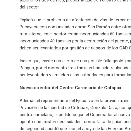
taponó los dos carriles, problema que con el paso de las 
del sector.
Explicó que el problema de afectación de vías de tercer o
Pucayacu con comunidades como San Ramón entre otras si
ruta alterna, en el sector están incomunicadas 60 familias
incomunicadas 40 familias por la destrucción del puente,
deben ser levantados por gestión de riesgos de los GAD C
Indicó que, existe una alerta de una posible falla geológi
Pangua, por el momento tres familias han sido reubicadas
ser levantados y emitidos a las autoridades para tomar l
Nuevo director del Centro Carcelario de Cotopaxi
Además el representante del Ejecutivo en la provincia, ind
Privación de la Libertad de Cotopaxi, Gonzalo Daza, con
centro carcelario, el pedido según el Gobernador al nuevo 
apuntó que existen necesidades como falta de guías penite
de seguridad apuntó que con el apoyo de las Fuerzas Arm