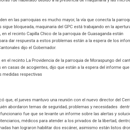
horas fue habilitado debido a la presencia de maquinaria y las micr
rden en las parroquias es mucho mayor, la vía que conecta la parroq
gue bloqueada, maquinaria del GPC está trabajando en la apertur
, en el recinto Capilla Chico de la parroquia de Guasaganda están
 para dar respuesta a estos problemas están a la espera de los inf
antonales dijo el Gobernador.
ca en el recinto La Providencia de la parroquia de Moraspungo del can
 en casas de acogientes, dijo que están a la espera del informe qu
as medidas respectivas
icó que, el jueves mantuvo una reunión con el nuevo director del Cen
 quién abordaron temas de seguridad, problemas y necesidades dentr
funcionario fue que se levante un informe sobre las alertas y soluci
nciarios, médicos para atender a los privados de la libertad, dentr
adas han lograron habilitar dos escáner, asimismo están listos dro