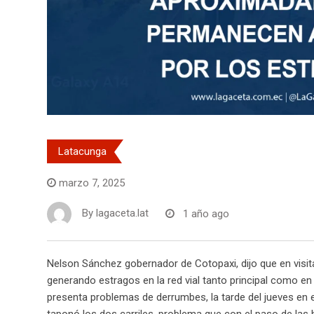
Latacunga
marzo 7, 2025
By
lagaceta.lat
1 año ago
Nelson Sánchez gobernador de Cotopaxi, dijo que en visita
generando estragos en la red vial tanto principal como e
presenta problemas de derrumbes, la tarde del jueves en 