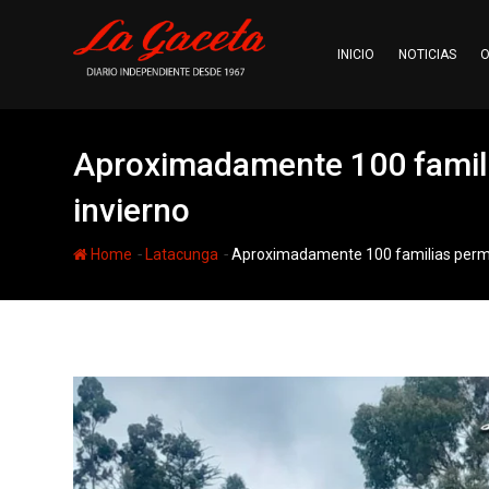
Skip
to
INICIO
NOTICIAS
O
content
Aproximadamente 100 famili
invierno
-
-
Home
Latacunga
Aproximadamente 100 familias perman