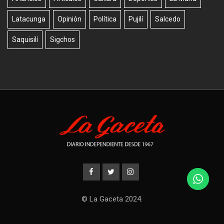
Latacunga
Opinión
Política
Pujilí
Salcedo
Saquisilí
Sigchos
© La Gaceta 2024.