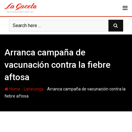
Skip
to
content
Arranca campaña de
vacunación contra la fiebre
aftosa
-
-
Home
Latacunga
Arranca campaña de vacunación contra la
fiebre aftosa