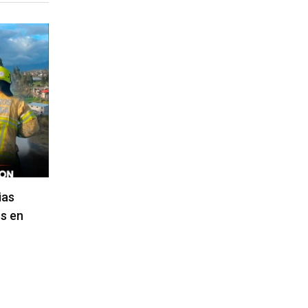
ias
s en