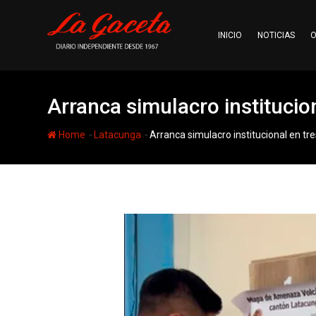
Skip
to
INICIO
NOTICIAS
O
content
Arranca simulacro institucio
-
-
Home
Latacunga
Arranca simulacro institucional en tre