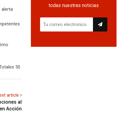
todas nuestras noticias
 alerta
ompetentes
cómo
Totales 50
ext article
pciones al
en Acción