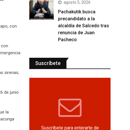
agosto 5, 2026
Pachakutik busca
precandidato a la
alcaldía de Salcedo tras
Napo, con
renuncia de Juan
Pacheco
, con
 Emergencia
Suscríbete
s sirenas,
6 de junio
ue la
atacunga
Suscríbete para enterarte de