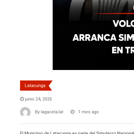
Latacunga
junio 24, 2026
By
lagaceta.lat
1 mes ago
El Municipio de Latacunga es parte del Simulacro Nacional 