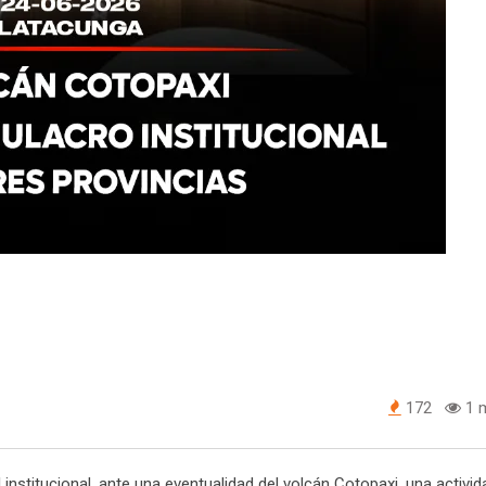
172
1 m
institucional, ante una eventualidad del volcán Cotopaxi, una activid