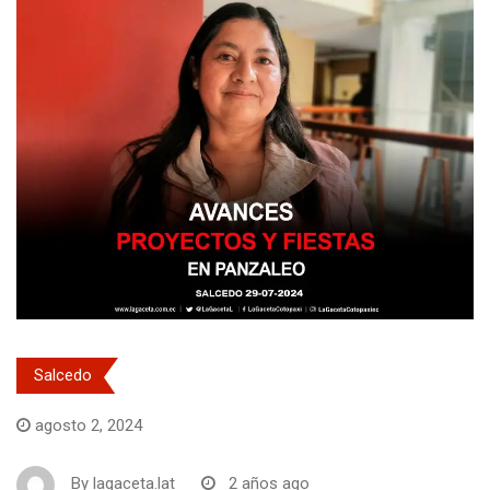
Salcedo
agosto 2, 2024
By
lagaceta.lat
2 años ago