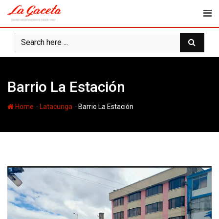
Skip
to
content
Barrio La Estación
-
-
Home
Latacunga
Barrio La Estación