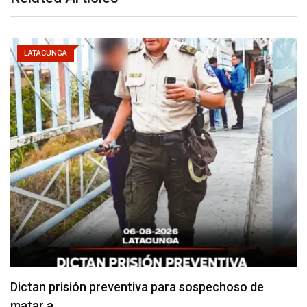
LATACUNGA
Usuarios madrugan y hacen largas filas para
obtener…