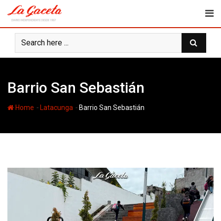
Skip
to
content
Barrio San Sebastián
-
-
Home
Latacunga
Barrio San Sebastián