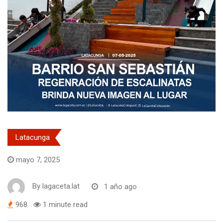
Latacunga
mayo 7, 2025
By
lagaceta.lat
1 año ago
968
1 minute read