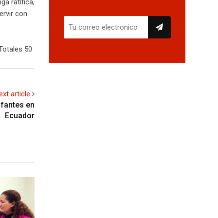
a ratifica,
ervir con
Totales 50
ext article
nfantes en
Ecuador