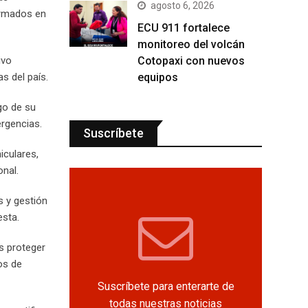
agosto 6, 2026
ormados en
ECU 911 fortalece
monitoreo del volcán
Cotopaxi con nuevos
ivo
equipos
s del país.
go de su
rgencias.
Suscríbete
iculares,
onal.
s y gestión
esta.
s proteger
os de
Suscríbete para enterarte de
todas nuestras noticias