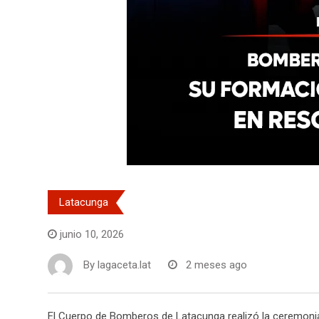
Latacunga
junio 10, 2026
By
lagaceta.lat
2 meses ago
El Cuerpo de Bomberos de Latacunga realizó la ceremonia