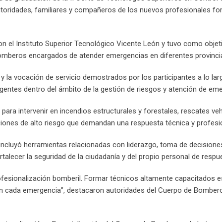
utoridades, familiares y compañeros de los nuevos profesionales f
n el Instituto Superior Tecnológico Vicente León y tuvo como objet
bomberos encargados de atender emergencias en diferentes provincia
 y la vocación de servicio demostrados por los participantes a lo lar
entes dentro del ámbito de la gestión de riesgos y atención de eme
ra intervenir en incendios estructurales y forestales, rescates veh
ciones de alto riesgo que demandan una respuesta técnica y profesi
ncluyó herramientas relacionadas con liderazgo, toma de decisione
alecer la seguridad de la ciudadanía y del propio personal de respu
fesionalización bomberil. Formar técnicos altamente capacitados e
en cada emergencia”, destacaron autoridades del Cuerpo de Bomber