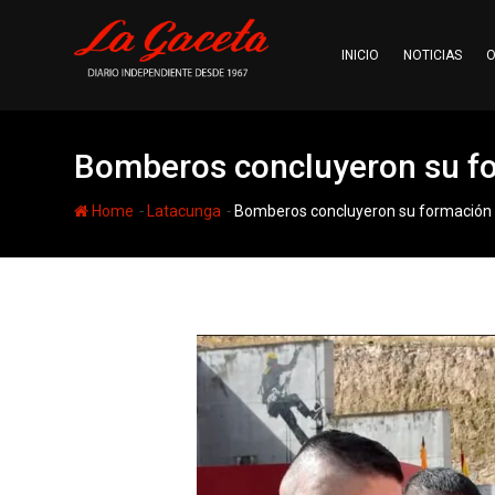
Skip
to
INICIO
NOTICIAS
O
content
Bomberos concluyeron su for
-
-
Home
Latacunga
Bomberos concluyeron su formación en