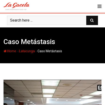
Skip
to
content
Caso Metástasis
-
-
Home
Latacunga
Caso Metástasis