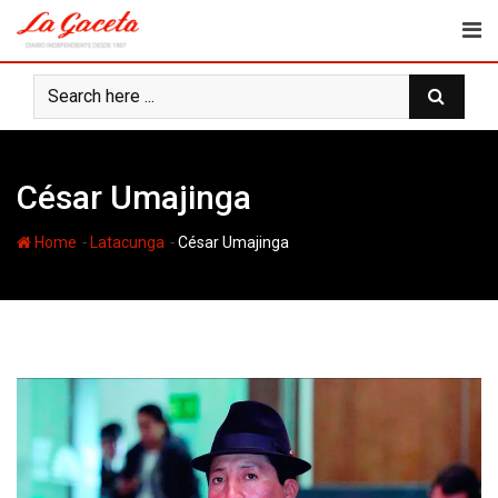
Skip
to
content
César Umajinga
-
-
Home
Latacunga
César Umajinga