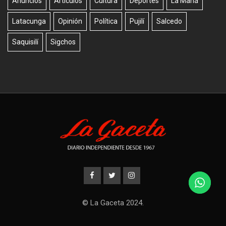
Anuncios
Artículos
Cultura
Deportes
La Maná
Latacunga
Opinión
Política
Pujilí
Salcedo
Saquisilí
Sigchos
© La Gaceta 2024.