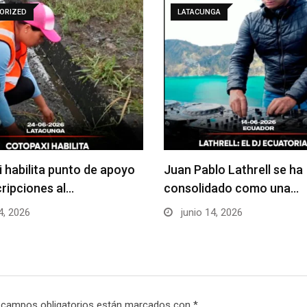
ORIZED
LATACUNGA
 habilita punto de apoyo
Juan Pablo Lathrell se ha
cripciones al…
consolidado como una…
4, 2026
junio 14, 2026
 campos obligatorios están marcados con
*