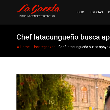
Skip
to
INICIO
NOTICIAS
O
content
Chef latacungueño busca ap
-
-
Home
Uncategorized
Chef latacungueño busca apoyo e