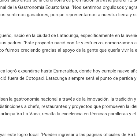
ional de la Gastronomía Ecuatoriana. “Nos sentimos orgullosos y ag
os sentimos ganadores, porque representamos a nuestra tierra y su
ngueño, nació en la ciudad de Latacunga, específicamente en la aven
de sus padres. “Este proyecto nació con fe y esfuerzo; comenzamos 
o fuimos creciendo gracias al apoyo de la gente que quería vivir la 
 Vaca logró expandirse hasta Esmeraldas, donde hoy cumple nueve añ
ió fuera de Cotopaxi, Latacunga siempre será el punto de partida y 
an la gastronomía nacional a través de la innovación, la tradición y 
distinciones a chefs, restaurantes y proyectos que promueven la ide
participa Va La Vaca, resalta la excelencia en técnicas parrilleras y el
oyar este logro local. “Pueden ingresar a las páginas oficiales de Va 