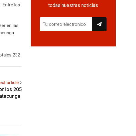
. Entre las
todas nuestras noticias
eer en las
tacunga
otales 232
ext article
or los 205
Latacunga