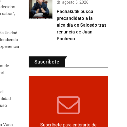
agosto 5, 2026
radecidos
Pachakutik busca
 sabor”,
precandidato a la
alcaldía de Salcedo tras
renuncia de Juan
ida Unidad
Pacheco
atendiendo
experiencia
Suscríbete
os de
el
el
ntidad
 uso
Suscríbete para enterarte de
La Vaca