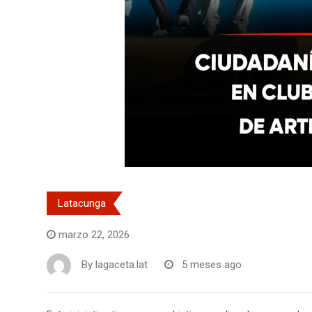
Latacunga
marzo 22, 2026
By
lagaceta.lat
5 meses ago