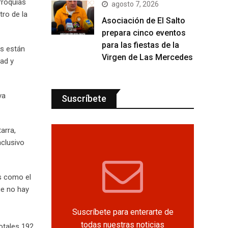
arroquias
agosto 7, 2026
tro de la
Asociación de El Salto
prepara cinco eventos
para las fiestas de la
es están
Virgen de Las Mercedes
ad y
va
Suscríbete
arra,
nclusivo
os como el
ue no hay
Suscríbete para enterarte de
todas nuestras noticias
otales 192