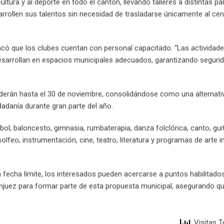
ultura y al deporte en todo el cantón, llevando talleres a distintas p
rrollen sus talentos sin necesidad de trasladarse únicamente al cen
stacó que los clubes cuentan con personal capacitado. “Las actividad
esarrollan en espacios municipales adecuados, garantizando segurid
nderán hasta el 30 de noviembre, consolidándose como una alternati
dadanía durante gran parte del año.
tbol, baloncesto, gimnasia, rumbaterapia, danza folclórica, canto, guit
solfeo, instrumentación, cine, teatro, literatura y programas de arte i
n fecha límite, los interesados pueden acercarse a puntos habilitad
juez para formar parte de esta propuesta municipal, asegurando q
Visitas T