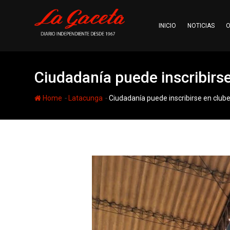
Skip
to
INICIO
NOTICIAS
O
content
Ciudadanía puede inscribirs
-
-
Home
Latacunga
Ciudadanía puede inscribirse en clu