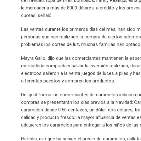
de Navidad, ropa de niño, bombillos; Fanny Reatiqui, está
la mercadería más de 8000 dólares, a crédito y los provee
cuotas, señaló.
Las ventas durante los primeros días del mes, han sido m
personas que han realizado la compra de ciertos adornos 
problemas los cortes de luz, muchas familias han optado 
Mayra Gallo, dijo que las comerciantes mantienen la esper
mercadería comprada y salvar la inversión realizada, dur
eléctricos salieron a la venta juegos de luces a pilas y ha
diferentes puestos y compren los productos.
De igual forma las comerciantes de caramelos indican que
compras se presentarán los días previos a la Navidad; C
caramelos desde 0.50 centavos, un dólar, dos dólares, tre
calidad y producto fresco; la mayor afluencia de ventas e
adquieren los caramelos para entregar a los niños de las 
Heredia, dijo que ha subido el precio de caramelos, gallet