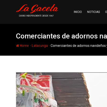
Skip
to
INICIO
NOTICIAS
O
content
Comerciantes de adornos na
-
-
Home
Latacunga
Comerciantes de adornos navideños 