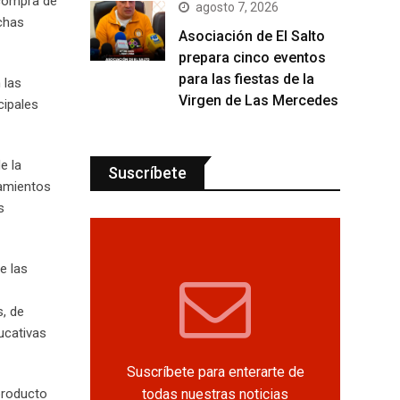
 compra de
agosto 7, 2026
ichas
Asociación de El Salto
prepara cinco eventos
para las fiestas de la
 las
Virgen de Las Mercedes
cipales
e la
Suscríbete
namientos
s
e las
s, de
ucativas
Suscríbete para enterarte de
todas nuestras noticias
 producto