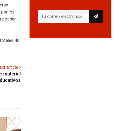
eran
 por los
s podrían
Totales 40
ext article
e material
educativos