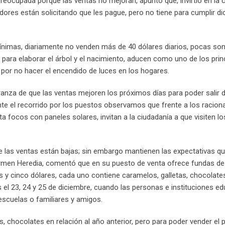
 preocupada porque las ventas no mejoran, apuntó que, invirtió en la
dores están solicitando que les pague, pero no tiene para cumplir d
ínimas, diariamente no venden más de 40 dólares diarios, pocas son
para elaborar el árbol y el nacimiento, aducen como uno de los prin
por no hacer el encendido de luces en los hogares.
anza de que las ventas mejoren los próximos días para poder salir d
ante el recorrido por los puestos observamos que frente a los racio
sta focos con paneles solares, invitan a la ciudadanía a que visiten lo
 las ventas están bajas; sin embargo mantienen las expectativas qu
armen Heredia, comentó que en su puesto de venta ofrece fundas de
s y cinco dólares, cada uno contiene caramelos, galletas, chocolate
s el 23, 24 y 25 de diciembre, cuando las personas e instituciones ed
escuelas o familiares y amigos.
as, chocolates en relación al año anterior, pero para poder vender el