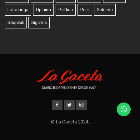
Latacunga
Opinión
Política
Pujilí
Salcedo
Saquisilí
Sigchos
© La Gaceta 2024.