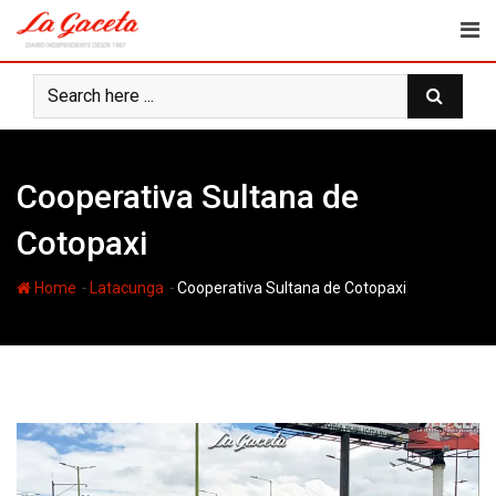
Skip
to
content
Cooperativa Sultana de
Cotopaxi
-
-
Home
Latacunga
Cooperativa Sultana de Cotopaxi