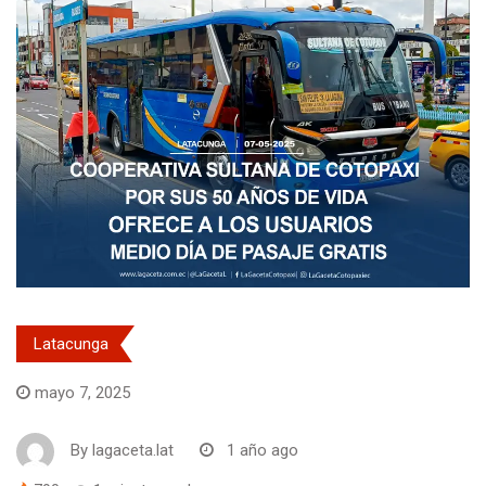
Latacunga
mayo 7, 2025
By
lagaceta.lat
1 año ago