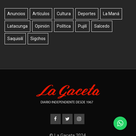
Anuncios
Artículos
Cultura
Deportes
La Maná
Latacunga
Opinión
Política
Pujilí
Salcedo
Saquisilí
Sigchos
© La Gaceta 2024.