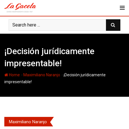
Skip
to
content
¡Decisión jurídicamente
impresentable!
-
-
Home
Maximiliano Naranjo
¡Decisión jurídicamente
impresentable!
Maximiliano Naranjo