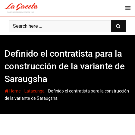
Skip
to
content
Definido el contratista para la
construcción de la variante de
Saraugsha
-
-
Home
Latacunga
Definido el contratista para la construcción
de la variante de Saraugsha