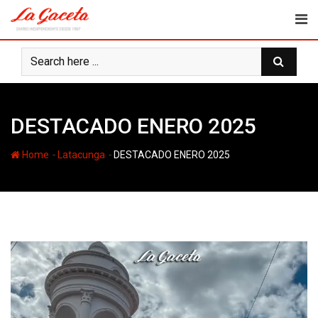
Skip
to
content
DESTACADO ENERO 2025
-
-
Home
Latacunga
DESTACADO ENERO 2025