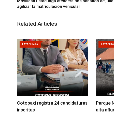
Movilidad Latacunga atenderá dos sábados de julio
agilizar la matriculación vehicular
Related Articles
LATACUNGA
LATACUN
Cotopaxi registra 24 candidaturas
Parque N
inscritas
alta afl