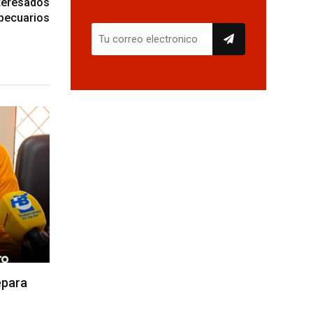
nteresados
pecuarios
epara