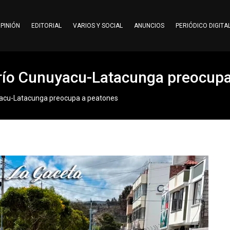
PINIÓN
EDITORIAL
VARIOS Y SOCIAL
ANUNCIOS
PERIÓDICO DIGITA
l río Cunuyacu-Latacunga preocup
nuyacu-Latacunga preocupa a peatones