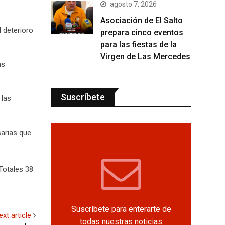
agosto 7, 2026
Asociación de El Salto
 deterioro
prepara cinco eventos
para las fiestas de la
Virgen de Las Mercedes
as
Suscríbete
 las
sarias que
Totales 38
Suscríbete para enterarte de
ext article
todas nuestras noticias