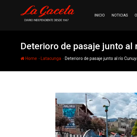
Skip
to
INICIO
NOTICIAS
O
content
Deterioro de pasaje junto a
-
-
Home
Latacunga
Deterioro de pasaje junto al río Cu