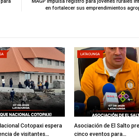
 para
MAGP impulsa registro para jóvenes rurales i
en fortalecer sus emprendimientos agro
GA
LATACUNGA
acional Cotopaxi espera
Asociación de El Salto pr
uencia de visitantes…
cinco eventos para…