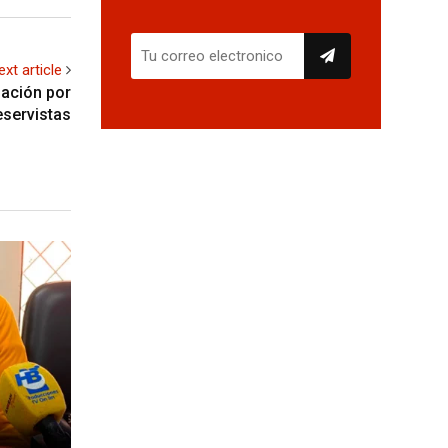
ext article
zación por
eservistas