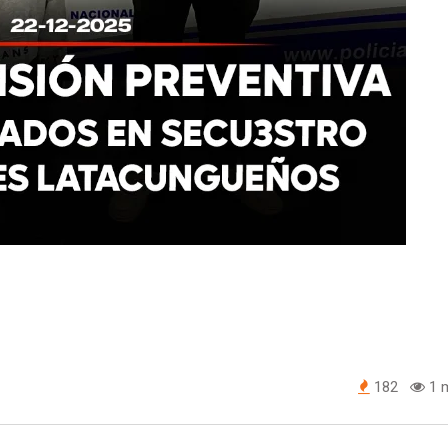
182
1 m