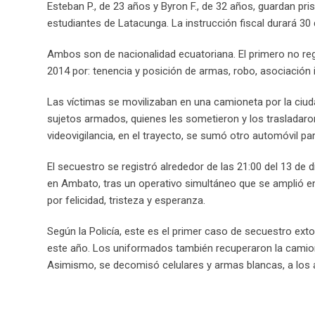
Esteban P., de 23 años y Byron F., de 32 años, guardan pri
estudiantes de Latacunga. La instrucción fiscal durará 30 
Ambos son de nacionalidad ecuatoriana. El primero no reg
2014 por: tenencia y posición de armas, robo, asociación il
Las víctimas se movilizaban en una camioneta por la ciud
sujetos armados, quienes les sometieron y los trasladar
videovigilancia, en el trayecto, se sumó otro automóvil para
El secuestro se registró alrededor de las 21:00 del 13 de d
en Ambato, tras un operativo simultáneo que se amplió e
por felicidad, tristeza y esperanza.
Según la Policía, este es el primer caso de secuestro ext
este año. Los uniformados también recuperaron la camione
Asimismo, se decomisó celulares y armas blancas, a los a