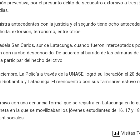
sión preventiva, por el presunto delito de secuestro extorsivo a tres 
días.
istra antecedentes con la justicia y el segundo tiene ocho anteced
ícita, extorsión, terrorismo, entre otros.
adela San Carlos, sur de Latacunga, cuando fueron interceptados po
on con rumbo desconocido. De acuerdo al barrido de las cámaras de
 participar del hecho delictivo.
iciembre. La Policía a través de la UNASE, logró su liberación el 20 d
n Riobamba y Latacunga. El reencuentro con sus familiares estuvo
orsivo con una denuncia formal que se registra en Latacunga en lo q
ta en la que se movilizaban los jóvenes estudiantes de 16, 17 y 18
ntisociales.
Visitas T