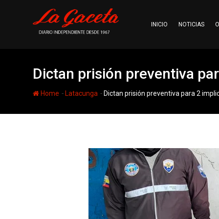
Skip
to
INICIO
NOTICIAS
O
content
Dictan prisión preventiva p
-
-
Home
Latacunga
Dictan prisión preventiva para 2 imp