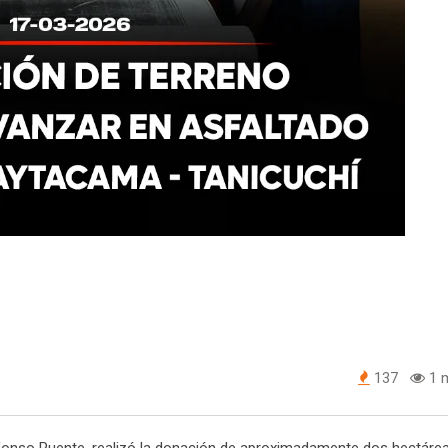
137
1 m
 Alfonso Puente, realizó la donación de aproximadamente dos hectáre