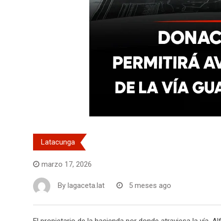
Latacunga
marzo 17, 2026
By
lagaceta.lat
5 meses ago
El propietario de la hacienda por donde atraviesa la vía,