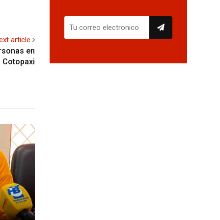
ext article
ersonas en
Cotopaxi