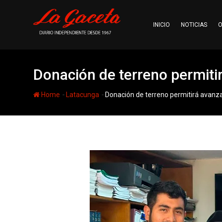
Skip
to
INICIO
NOTICIAS
O
content
Donación de terreno permiti
-
-
Home
Latacunga
Donación de terreno permitirá avanza