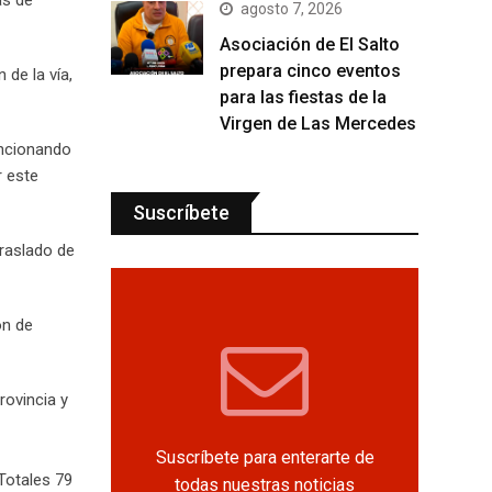
agosto 7, 2026
Asociación de El Salto
prepara cinco eventos
de la vía,
para las fiestas de la
Virgen de Las Mercedes
encionando
r este
Suscríbete
traslado de
ón de
rovincia y
Suscríbete para enterarte de
Totales 79
todas nuestras noticias