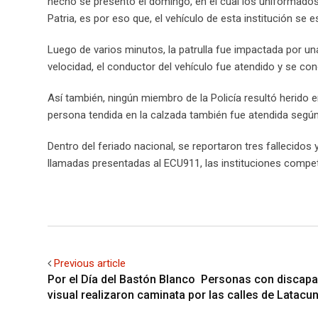
hecho se presentó el domingo, en el cual los uniformados 
Patria, es por eso que, el vehículo de esta institución se 
Luego de varios minutos, la patrulla fue impactada por u
velocidad, el conductor del vehículo fue atendido y se co
Así también, ningún miembro de la Policía resultó herido e
persona tendida en la calzada también fue atendida según
Dentro del feriado nacional, se reportaron tres fallecidos
llamadas presentadas al ECU911, las instituciones compe
Previous article
Por el Día del Bastón Blanco Personas con discap
visual realizaron caminata por las calles de Latacu