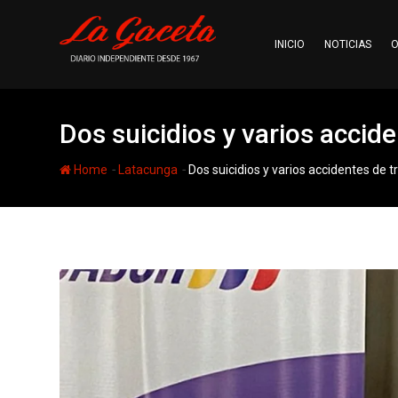
Skip
to
INICIO
NOTICIAS
O
content
Dos suicidios y varios accid
-
-
Home
Latacunga
Dos suicidios y varios accidentes de 