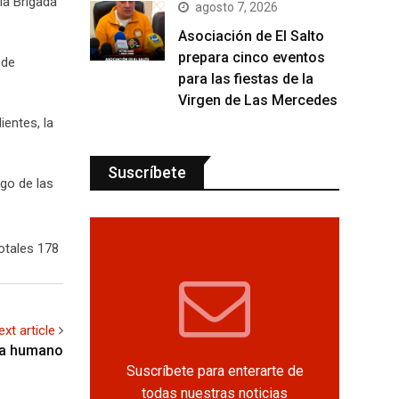
la Brigada
agosto 7, 2026
Asociación de El Salto
prepara cinco eventos
 de
para las fiestas de la
Virgen de Las Mercedes
ientes, la
Suscríbete
ego de las
otales 178
ext article
ma humano
Suscríbete para enterarte de
todas nuestras noticias