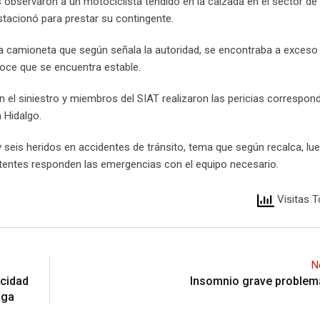
observaron a un motociclista tendido en la calzada en el sector de 
estacionó para prestar su contingente.
na camioneta que según señala la autoridad, se encontraba a exceso
noce que se encuentra estable.
n el siniestro y miembros del SIAT realizaron las pericias correspond
 Hidalgo.
 y seis heridos en accidentes de tránsito, tema que según recalca, lu
tentes responden las emergencias con el equipo necesario.
Visitas T
N
acidad
Insomnio grave proble
nga