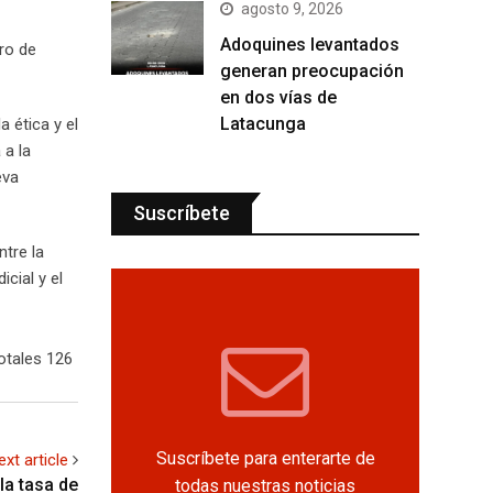
agosto 9, 2026
Adoquines levantados
tro de
generan preocupación
en dos vías de
Latacunga
a ética y el
 a la
eva
Suscríbete
ntre la
icial y el
otales 126
Suscríbete para enterarte de
ext article
la tasa de
todas nuestras noticias