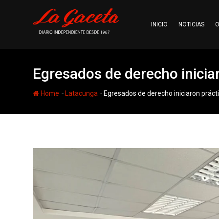
Skip
to
INICIO
NOTICIAS
O
content
Egresados de derecho inicia
-
-
Home
Latacunga
Egresados de derecho iniciaron práct