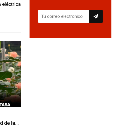
 eléctrica
d de la…