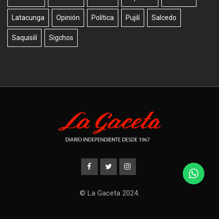
Latacunga
Opinión
Política
Pujilí
Salcedo
Saquisilí
Sigchos
© La Gaceta 2024.