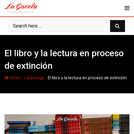
Skip
to
content
El libro y la lectura en proceso
de extinción
-
-
Home
Latacunga
El libro y la lectura en proceso de extinción